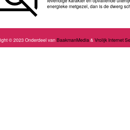
levendige karakter en opvallende uiterli
energieke metgezel, dan is de dwerg sch
ight © 2023 Onderdeel van
BaakmanMedia
&
Vrolijk Internet S