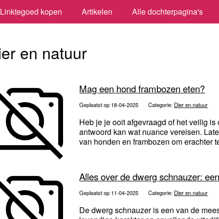
Linktegoed kopen
Artikelen
Alle dochterpagina's
ier en natuur
Mag een hond frambozen eten?
Geplaatst op 18-04-2025
Categorie:
Dier en natuur
Heb je je ooit afgevraagd of het veilig i
antwoord kan wat nuance vereisen. Lat
van honden en frambozen om erachter te
Alles over de dwerg schnauzer: een 
Geplaatst op 11-04-2025
Categorie:
Dier en natuur
De dwerg schnauzer is een van de meest