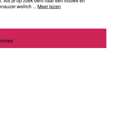
jk. Als je op zoek bent naar een trouwe en
nauzer wellich ...
Meer lezen
ervices