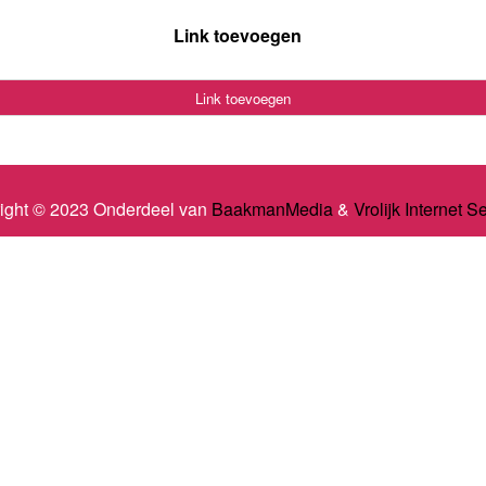
Link toevoegen
Link toevoegen
ight © 2023 Onderdeel van
BaakmanMedia
&
Vrolijk Internet S