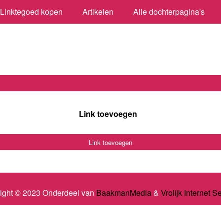
Linktegoed kopen
Artikelen
Alle dochterpagina's
Link toevoegen
Link toevoegen
ight © 2023 Onderdeel van
BaakmanMedia
&
Vrolijk Internet S